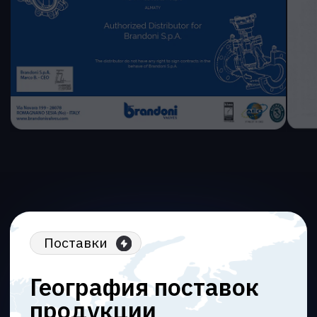
Поставки
География поставок
продукции
5
лет
на рынке