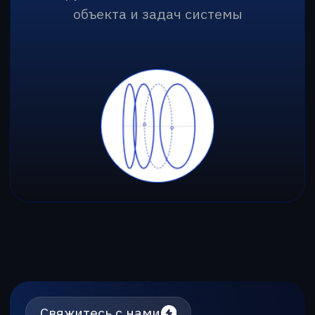
г. Алматы, проспект Райымбека,
251Г, офис 2/6
+7 (701) 057-66-00‬
г. Астана, ул. Кенесары, 8, офис 818
+7 (775) 990-22-84‬
info@garantt.kz
Главная
О компании
Каталог
Производство