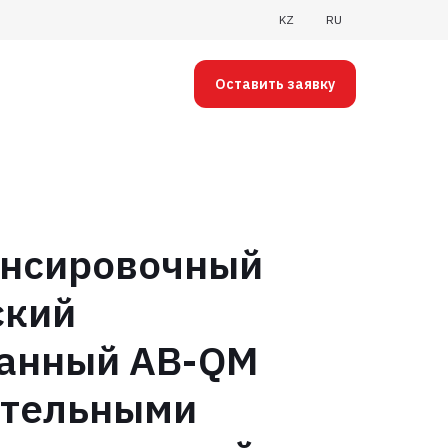
KZ
RU
Оставить заявку
ансировочный
ский
анный AB-QM
ительными