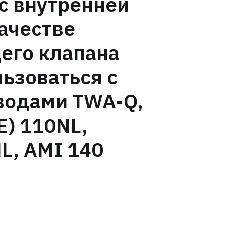
с внутренней
качестве
его клапана
ьзоваться с
водами TWA-Q,
) 110NL,
L, AMI 140