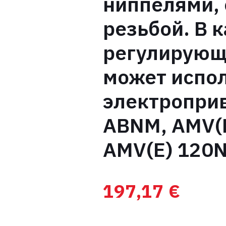
ниппелями, 
резьбой. В 
регулирующ
может испол
электропри
ABNM, AMV(E
AMV(E) 120N
197,17
€