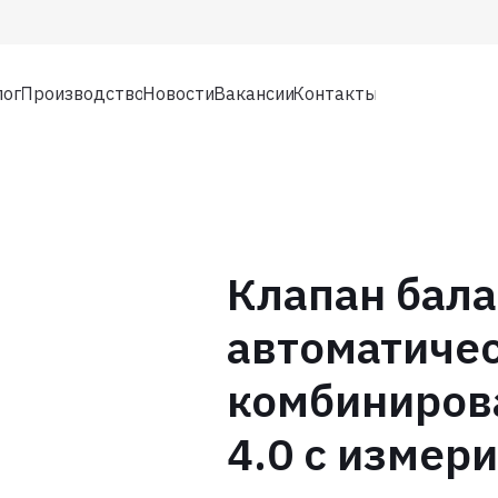
лог
Производство
Новости
Вакансии
Контакты
Клапан бал
автоматиче
комбиниров
4.0 с измер