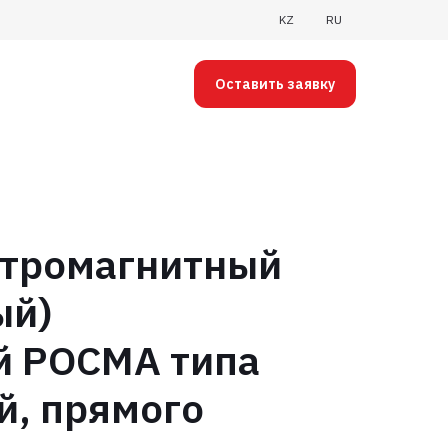
KZ
RU
Оставить заявку
ктромагнитный
ый)
й РОСМА типа
й, прямого