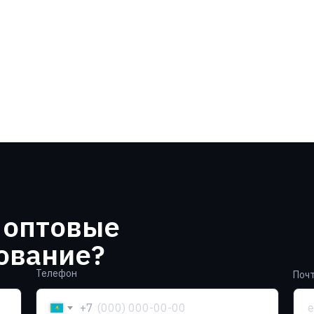
Запросить цену
 оптовые
ование?
Телефон
Поч
+7