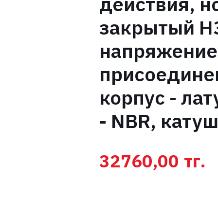
действия, н
закрытый Н
напряжение
присоедине
корпус - ла
- NBR, катуш
32760,00
тг.