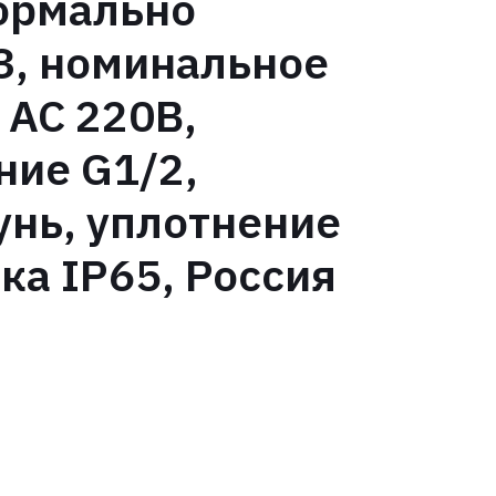
ормально
З, номинальное
 АС 220В,
ние G1/2,
тунь, уплотнение
ка IP65, Россия