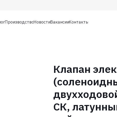
лог
Производство
Новости
Вакансии
Контакты
Клапан эле
(соленоидн
двухходово
СК, латунны