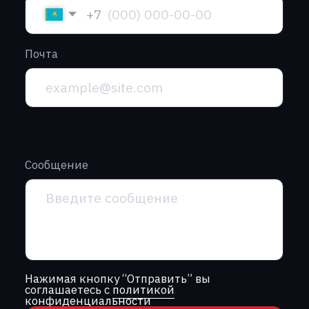
г. Алматы, проспект Райымбека,
251Г, офис 2/6
+7 (701) 057-66-00‬
г. Астана, ул. Кенесары, 8, офис 818
+7 (775) 990-22-84‬
info@garantt.kz
Главная