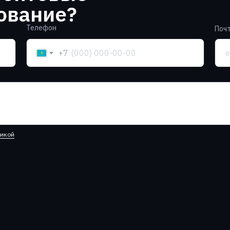
ование?
Телефон
Поч
+7
тикой