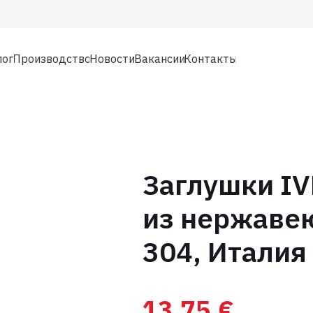
лог
Производство
Новости
Вакансии
Контакты
Заглушки IV
из нержаве
304, Италия
13,75
€