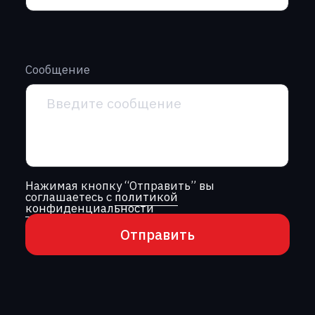
г. Алматы, проспект Райымбека,
251Г, офис 2/6
+7 (701) 057-66-00‬
г. Астана, ул. Кенесары, 8, офис 818
+7 (775) 990-22-84‬
info@garantt.kz
Главная
О компании
Каталог
Производство