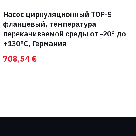
Насос циркуляционный TOP-S
фланцевый, температура
перекачиваемой среды от -20° до
+130°С, Германия
708,54
€
Свяжитесь с нами
Вас интересуют
оптовые цены на
Запросить цену
оборудование?
Имя
Телефон
+7