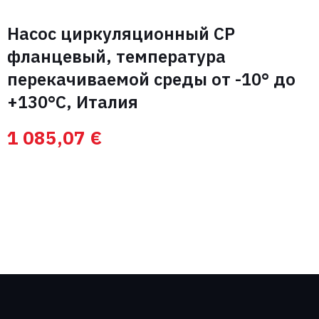
Насос циркуляционный CP
фланцевый, температура
перекачиваемой среды от -10° до
+130°С, Италия
1 085,07
€
Свяжитесь с нами
Вас интересуют
оптовые цены на
Запросить цену
оборудование?
Имя
Телефон
+7