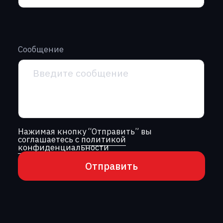
г. Алматы, проспект Райымбека,
251Г, офис 2/6
+7 (701) 057-66-00‬
г. Астана, ул. Кенесары, 8, офис 818
+7 (775) 990-22-84‬
info@garantt.kz
Главная
О компании
Каталог
Производство