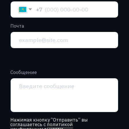
г. Алматы, проспект Райымбека,
251Г, офис 2/6
+7 (701) 057-66-00‬
г. Астана, ул. Кенесары, 8, офис 818
+7 (775) 990-22-84‬
info@garantt.kz
Главная