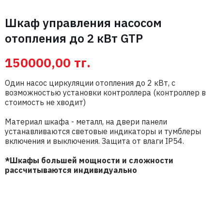
Шкаф управления насосом
отопления до 2 кВт GTP
150000,00
тг.
Один насос циркуляции отопления до 2 кВт, с
возможностью установки контроллера (контроллер в
стоимость не хводит)
Материал шкафа - металл, на двери панели
устанавливаются световые индикаторы и тумблеры
включения и выключения. Защита от влаги IP54.
Свяжитесь с нами
*Шкафы большей мощности и сложности
Вас интересуют
рассчитываются индивидуально
оптовые цены на
оборудование?
Запросить цену
Имя