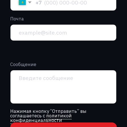
г. Алматы, проспект Райымбека,
251Г, офис 2/6
+7 (701) 057-66-00‬
г. Астана, ул. Кенесары, 8, офис 818
+7 (775) 990-22-84‬
info@garantt.kz
Главная
О компании