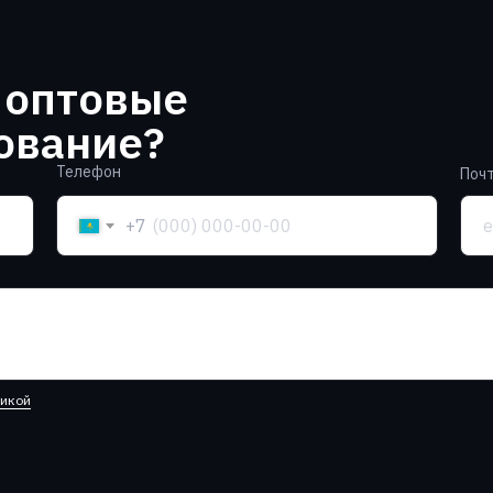
 оптовые
ование?
Телефон
Поч
+7
тикой