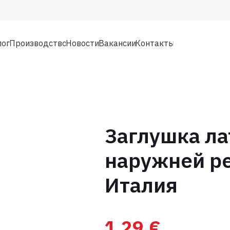
лог
Производство
Новости
Вакансии
Контакты
Заглушка ла
наружней ре
Италия
1,29
€