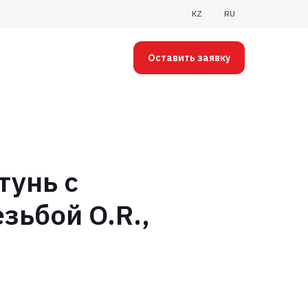
KZ
RU
Оставить заявку
тунь с
зьбой O.R.,