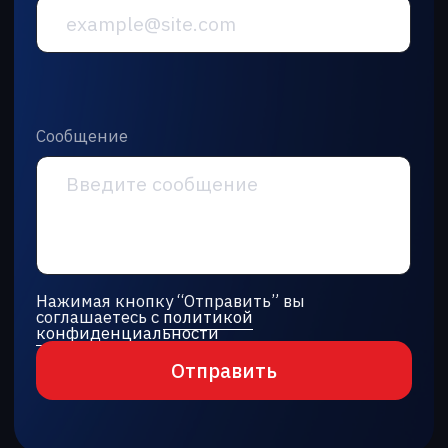
Отправить
г. Алматы, проспект Райымбека,
251Г, офис 2/6
+7 (701) 057-66-00‬
г. Астана, ул. Кенесары, 8, офис 818
+7 (775) 990-22-84‬
info@garantt.kz